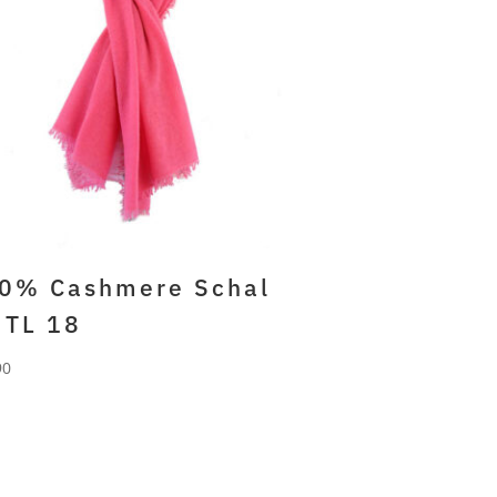
0% Cashmere Schal
 TL 18
90
RLANI
% gefilztes cashmere pink