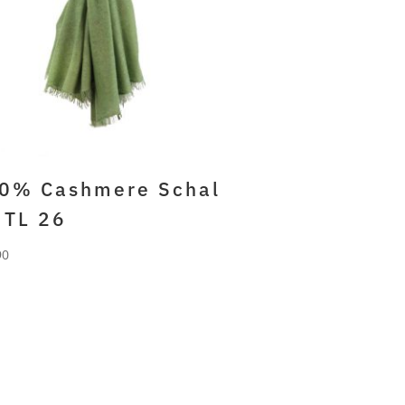
0% Cashmere Schal
 TL 26
90
RLANI
% gefilztes cashmere
tang grün