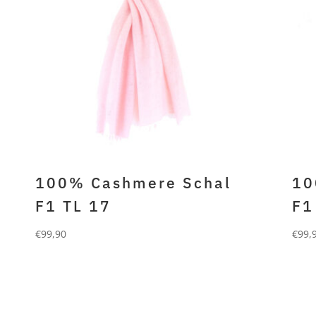
100% Cashmere Schal
10
F1 TL 17
F1
€
99,90
€
99,
FORLANI
FO
100% gefilztes cashmere rosa
100