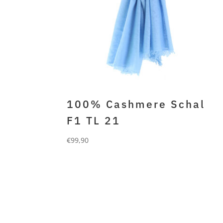
100% Cashmere Schal
F1 TL 21
€
99,90
FORLANI
100% gefilztes cashmere
jeansblau