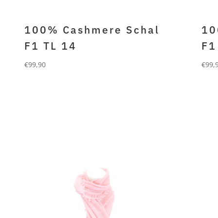
100% Cashmere Schal
10
F1 TL 14
F1
€
99,90
€
99,
FORLANI
FO
100% gefilztes cashmere
100
navy
bei