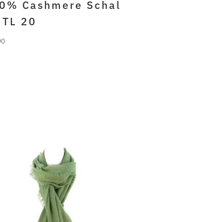
0% Cashmere Schal
 TL 20
90
RLANI
% gefilztes cashmere
ymian