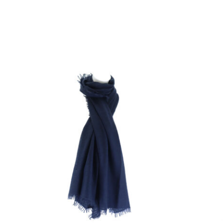
braun
fuc