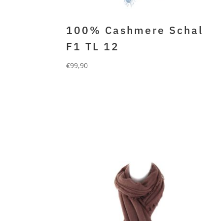
100% Cashmere Schal
F1 TL 12
€
99,90
FORLANI
100% gefilztes cashmere
antra