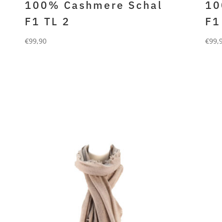
100% Cashmere Schal
10
F1 TL 2
F1
€
99,90
€
99,
FORLANI
FO
100% gefilztes cashmere oxy
100
rot
th