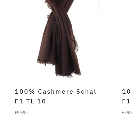
100% Cashmere Schal
10
F1 TL 10
F1
€
99,90
€
99,
FORLANI
FO
100% gefilztes cashmere
100