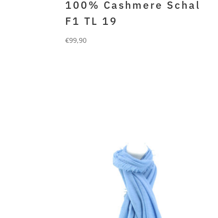
100% Cashmere Schal
F1 TL 19
€
99,90
FORLANI
100% gefilztes cashmere
hellblau