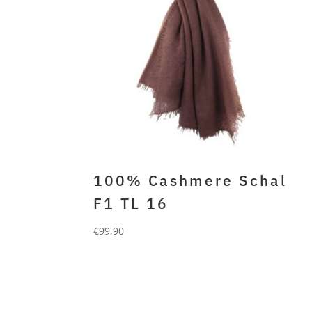
100% Cashmere Schal
F1 TL 16
€
99,90
FORLANI
100% gefilztes cashmere
mocha