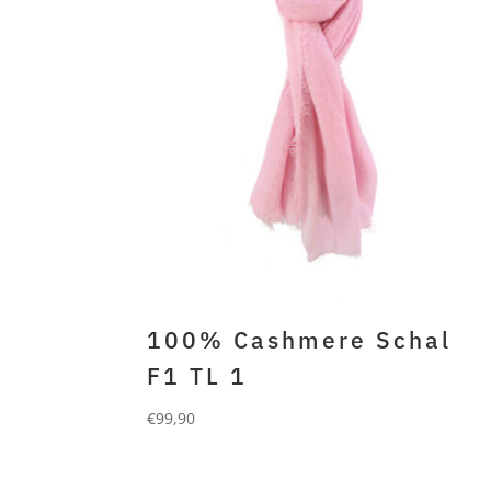
100% Cashmere Schal
F1 TL 1
€
99,90
FORLANI
100% gefilztes cashmere icy