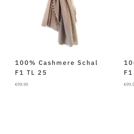
100% Cashmere Schal
10
F1 TL 25
F1
€
99,90
€
99,
FORLANI
FO
100% gefilztes cashmere
100
taupe
see