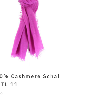
0% Cashmere Schal
 TL 11
90
RLANI
% gefilztes cashmere