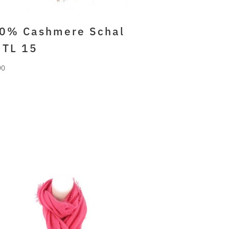
0% Cashmere Schal
 TL 15
90
RLANI
% gefilztes cashmere
ge sand