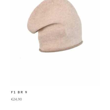
F1 BR 9
€
24,90
FORLANI
Beanie aus 90% Wolle und 10% Cashmere. beige