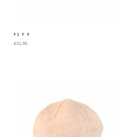
F1 F 9
€
32,90
FORLANI
Mütze aus 90% Wolle und 10% Cashmere. beige