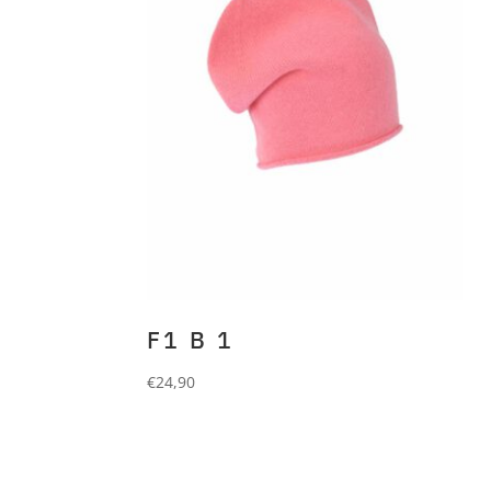
F1 B 1
€
24,90
FORLANI
Beanie aus 90%
Wolle und 10% Cashmere.
pink