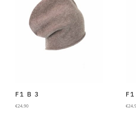
F1 B 3
F1
€
24,90
€
24,
FORLANI
Beanie aus 90%
FO
Wolle und 10% Cashmere.
Wol
taupe
bla