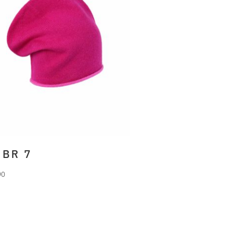
 BR 7
90
RLANI
Beanie aus 90%
le und 10% Cashmere.
hia pink roll up