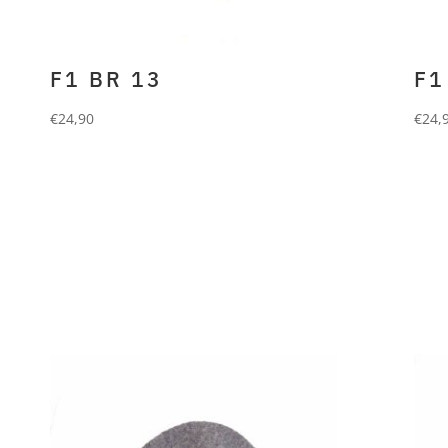
F1 BR 13
F1
€
24,90
€
24,
FORLANI
Beanie aus 70%
FO
Merino und 30% Cashmere.
Wol
beige grau roll up
tau