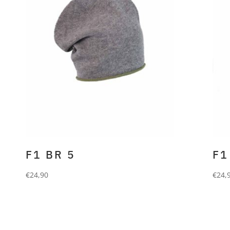
F1 BR 5
F1
€
24,90
€
24,
FORLANI
Beanie aus 90%
FO
Wolle und 10% Cashmere.
Wol
grey olive roll up
fuc