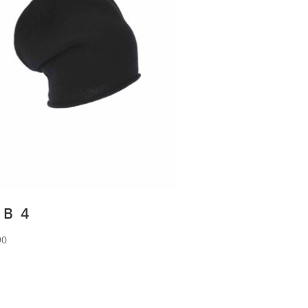
 B 4
90
RLANI
Beanie aus 90%
le und 10% Cashmere.
ck