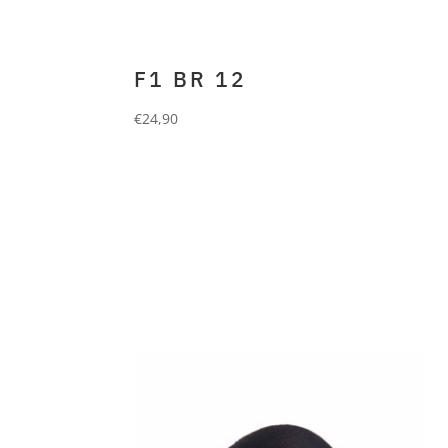
F1 BR 12
€
24,90
FORLANI
Beanie aus 70%
Merino und 30% Cashmere.
grau beige roll up