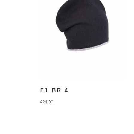
F1 BR 4
€
24,90
FORLANI
Beanie aus 90%
Wolle und 10% Cashmere.
black grey roll up