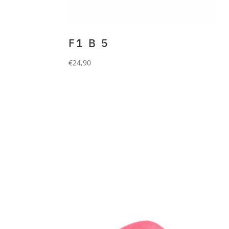
F1 B 5
€
24,90
FORLANI
Beanie aus 90%
Wolle und 10% Cashmere.
grey