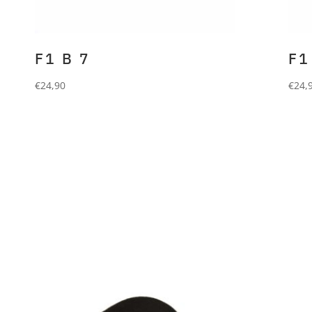
F1 B 7
F1
€
24,90
€
24,
FORLANI
Beanie aus 90%
FO
Wolle und 10% Cashmere.
Wol
fuchia
ros