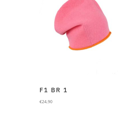
F1 BR 1
€
24,90
FORLANI
Beanie aus 90%
Wolle und 10% Cashmere.
pink orange roll up