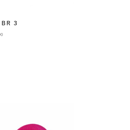
 BR 3
90
RLANI
Beanie aus 90%
le und 10% Cashmere.
pe beige roll up