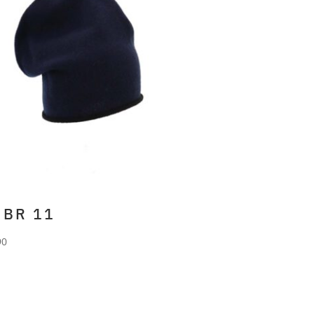
 BR 11
90
RLANI
Beanie aus 70%
rino und 30% Cashmere.
u schwarz roll up