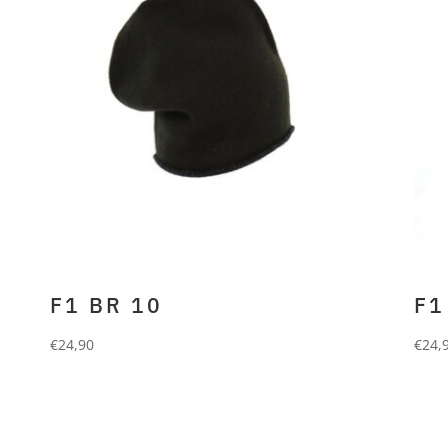
F1 BR 10
F1
€
24,90
€
24,
FORLANI
Beanie aus 70%
FO
Merino und 30% Cashmere.
Me
oliv antra roll up
bla