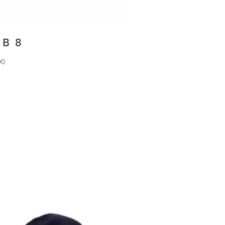
 B 8
90
RLANI
Beanie aus 90%
le und 10% Cashmere.
a